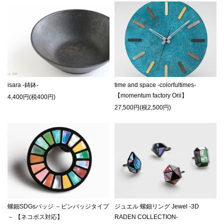
isara -鋳鉢-
time and space -colorfultimes-
【momentum factory Orii】
4,400円(税400円)
27,500円(税2,500円)
螺鈿SDGsバッジ －ピンバッジタイプ
ジュエル 螺鈿リング Jewel -3D
－ 【ネコポス対応】
RADEN COLLECTION-