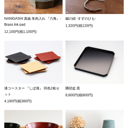
NANIGASHI 真鍮 朱肉入れ 『六角』-
錫の紐 -すずのひも-
Brass Ink pad
1,320円(税120円)
12,100円(税1,100円)
漆コースター 『しぼ漆』 同色2枚セ
隅切盆 黒
ット
8,800円(税800円)
4,180円(税380円)