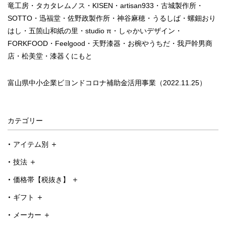
竜工房・タカタレムノス・KISEN・artisan933・古城製作所・
SOTTO・迅福堂・佐野政製作所・神谷麻穂・うるしば・螺鈿おり
はし・五箇山和紙の里・studio π・しゃかいデザイン・
FORKFOOD・Feelgood・天野漆器・お椀やうちだ・我戸幹男商
店・松美堂・漆器くにもと
富山県中小企業ビヨンドコロナ補助金活用事業（2022.11.25）
カテゴリー
アイテム別
技法
価格帯【税抜き】
ギフト
メーカー