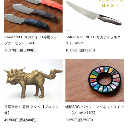
SAKAKNIFE サカナイフ+専用シャー
SAKAKNIFE NEXT -サカナイフネク
プナーセット -TAPP
スト- TAPP
15,378円(税1,398円)
10,032円(税912円)
疫病退散！ 霊獣 クタベ 【ブロンズ
螺鈿SDGsバッジ －マグネットタイプ
像】
－ 【ネコポス対応】
49,500円(税4,500円)
3,850円(税350円)