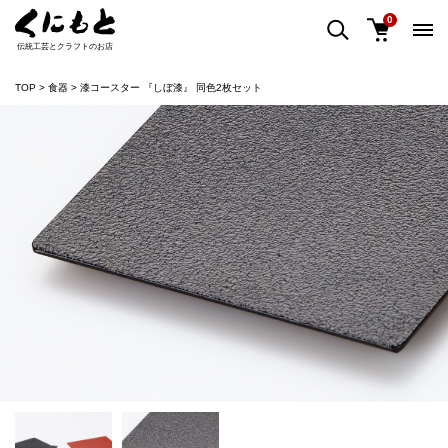
0
伝統工芸とクラフトのお店
TOP
食器
漆コースター 『しぼ漆』 同色2枚セット