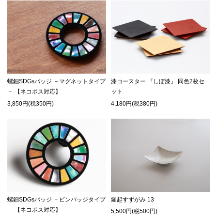
螺鈿SDGsバッジ －マグネットタイプ
漆コースター 『しぼ漆』 同色2枚セ
－ 【ネコポス対応】
ット
3,850円(税350円)
4,180円(税380円)
螺鈿SDGsバッジ －ピンバッジタイプ
鎚起すずがみ 13
－ 【ネコポス対応】
5,500円(税500円)