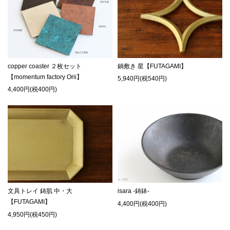
copper coaster ２枚セット
鍋敷き 星【FUTAGAMI】
【momentum factory Orii】
5,940円(税540円)
4,400円(税400円)
文具トレイ 鋳肌 中・大
isara -鋳鉢-
【FUTAGAMI】
4,400円(税400円)
4,950円(税450円)