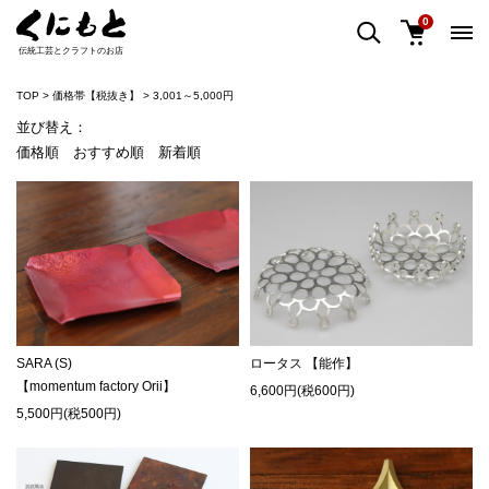
0
伝統工芸とクラフトのお店
TOP
価格帯【税抜き】
3,001～5,000円
並び替え：
価格順
おすすめ順
新着順
SARA (S)
ロータス 【能作】
【momentum factory Orii】
6,600円(税600円)
5,500円(税500円)