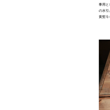
事用と
の水引
黄熨斗