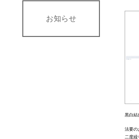
お知らせ
黒白結
法要の
二度繰