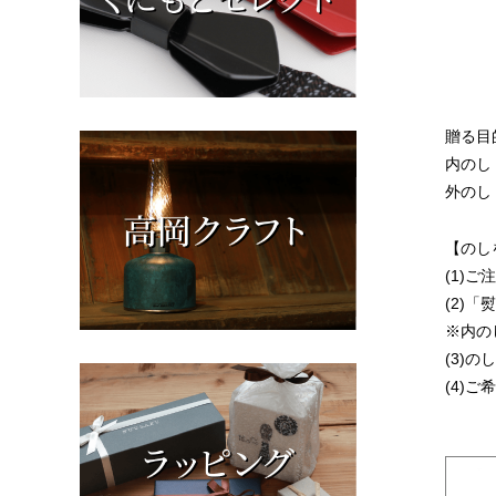
贈る目
内のし
外のし
【のし
(1)
(2)
※内の
(3)
(4)