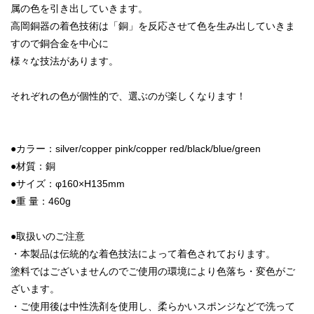
属の色を引き出していきます。
高岡銅器の着色技術は「銅」を反応させて色を生み出していきま
すので銅合金を中心に
様々な技法があります。
それぞれの色が個性的で、選ぶのが楽しくなります！
●カラー：silver/copper pink/copper red/black/blue/green
●材質：銅
●サイズ：φ160×H135mm
●重 量：460g
●取扱いのご注意
・本製品は伝統的な着色技法によって着色されております。
塗料ではございませんのでご使用の環境により色落ち・変色がご
ざいます。
・ご使用後は中性洗剤を使用し、柔らかいスポンジなどで洗って