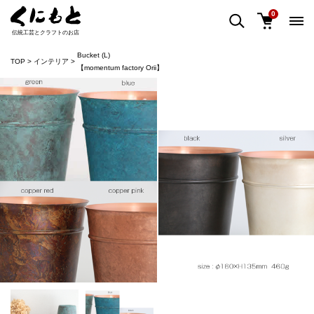
0
伝統工芸とクラフトのお店
Bucket (L)
TOP
インテリア
【momentum factory Orii】