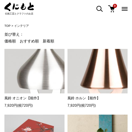
0
伝統工芸とクラフトのお店
TOP
インテリア
並び替え：
価格順
おすすめ順
新着順
風鈴 オニオン【能作】
風鈴 ホルン【能作】
7,920円(税720円)
7,920円(税720円)