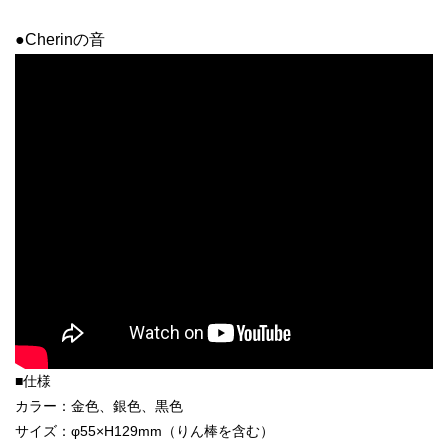
●Cherinの音
■仕様
カラー：金色、銀色、黒色
サイズ：φ55×H129mm（りん棒を含む）