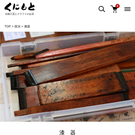
0
伝統工芸とクラフトのお店
TOP
技法
漆器
漆 器