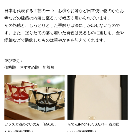
日本を代表する工芸の一つ、お椀やお箸など日常使い物のからお
寺などの建築の内装に至るまで幅広く用いられています。
その艶感と、しっとりとした手触りは漆にしか出せないもので
す。また、塗りたての落ち着いた発色は見るものに癒しを、金や
螺鈿などで装飾したものは華やかさを与えてくれます。
並び替え：
価格順
おすすめ順
新着順
ガラスと漆のぐいのみ 「MASU」
らでんiPhone6/6Sカバー 猫と蝶
7,700円(税700円)
6,600円(税600円)