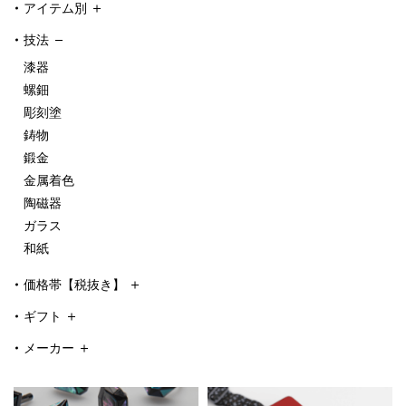
アイテム別
技法
漆器
螺鈿
彫刻塗
鋳物
鍛金
金属着色
陶磁器
ガラス
和紙
価格帯【税抜き】
ギフト
メーカー