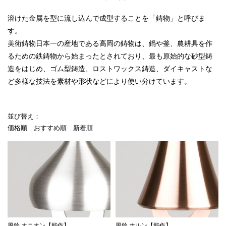
溶けた金属を型に流し込んで成型することを「鋳物」と呼びま
す。
美術鋳物日本一の産地である高岡の鋳物は、鍋や釜、農耕具を作
るための鉄鋳物から始まったとされており、最も原始的な砂型鋳
造をはじめ、ゴム型鋳造、ロストワックス鋳造、ダイキャストな
ど多様な技法を素材や形状などにより使い分けています。
並び替え：
価格順
おすすめ順
新着順
風鈴 オニオン【能作】
風鈴 ホルン【能作】