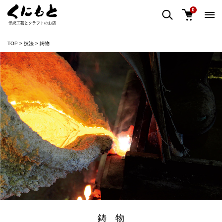
0
伝統工芸とクラフトのお店
TOP
技法
鋳物
鋳 物