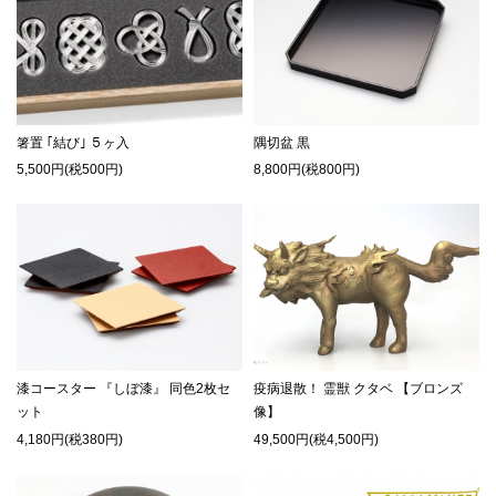
箸置 ｢結び｣ ５ヶ入
隅切盆 黒
5,500円(税500円)
8,800円(税800円)
漆コースター 『しぼ漆』 同色2枚セ
疫病退散！ 霊獣 クタベ 【ブロンズ
ット
像】
4,180円(税380円)
49,500円(税4,500円)