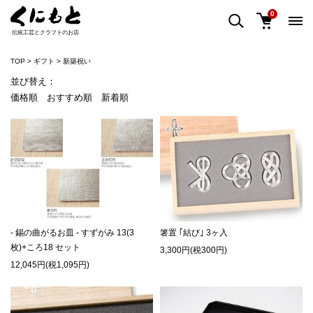
0
伝統工芸とクラフトのお店
TOP
ギフト
新築祝い
並び替え：
価格順
おすすめ順
新着順
- 錫の曲がるお皿 - すずがみ 13(3
箸置 ｢結び｣ 3ヶ入
枚)+ころ18 セット
3,300円(税300円)
12,045円(税1,095円)