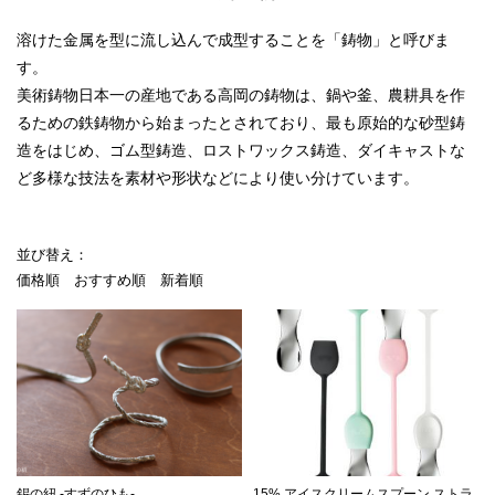
溶けた金属を型に流し込んで成型することを「鋳物」と呼びま
す。
美術鋳物日本一の産地である高岡の鋳物は、鍋や釜、農耕具を作
るための鉄鋳物から始まったとされており、最も原始的な砂型鋳
造をはじめ、ゴム型鋳造、ロストワックス鋳造、ダイキャストな
ど多様な技法を素材や形状などにより使い分けています。
並び替え：
価格順
おすすめ順
新着順
錫の紐 -すずのひも-
15% アイスクリームスプーン ストラ