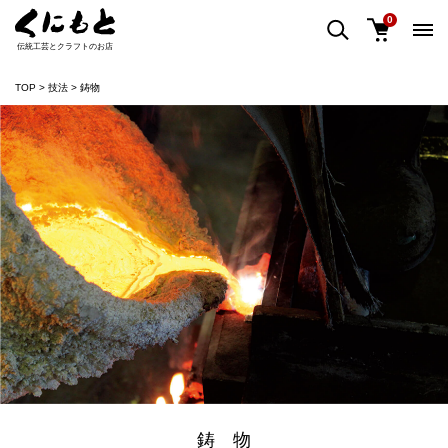
0
伝統工芸とクラフトのお店
TOP
技法
鋳物
鋳 物