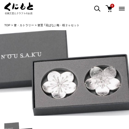
0
伝統工芸とクラフトのお店
TOP
箸・カトラリー
箸置 ｢花ばな｣ 梅・桜２ヶセット