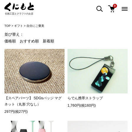
0
伝統工芸とクラフトのお店
TOP
ギフト
自分にご褒美
並び替え：
価格順
おすすめ順
新着順
【スペアパーツ】 SDGsバッジ マグ
らでん携帯ストラップ
ネット（丸形 穴なし）
1,760円(税160円)
297円(税27円)