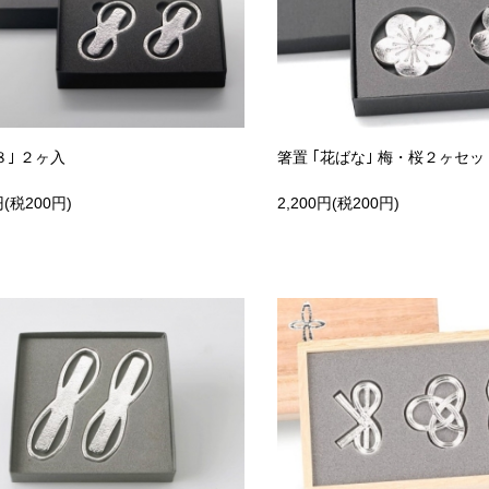
８｣ ２ヶ入
箸置 ｢花ばな｣ 梅・桜２ヶセッ
円(税200円)
2,200円(税200円)