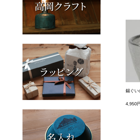
錫ぐい
4,950