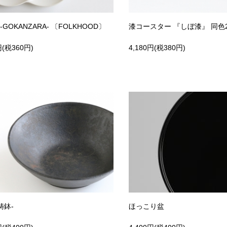
-GOKANZARA- 〔FOLKHOOD〕
漆コースター 『しぼ漆』 同色
円(税360円)
4,180円(税380円)
-鋳鉢-
ほっこり盆