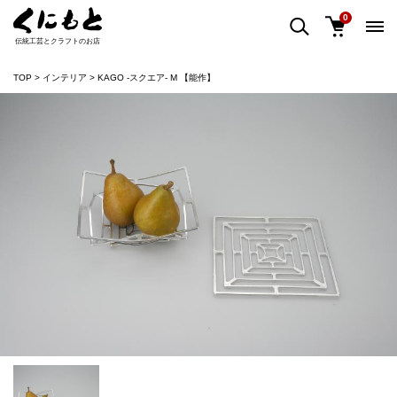
0
伝統工芸とクラフトのお店
TOP
インテリア
KAGO -スクエア- M 【能作】