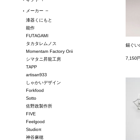
メーカー
漆器くにもと
能作
FUTAGAMI
タカタレムノス
錫ぐい
Momentam Factory Orii
7,150
シマタニ昇龍工房
TAPP
artisan933
しゃかいデザイン
Forkfood
Sotto
佐野政製作所
FIVE
Feelgood
Studioπ
神谷麻穂