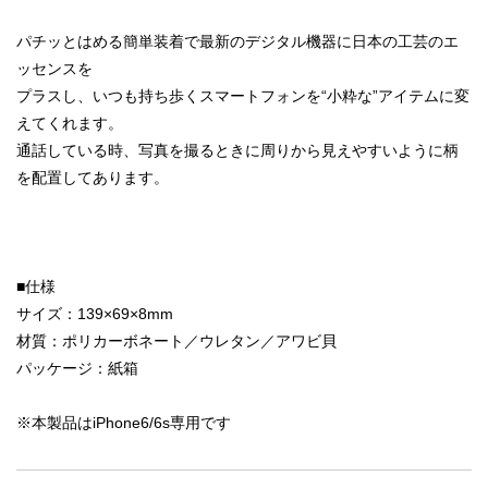
パチッとはめる簡単装着で最新のデジタル機器に日本の工芸のエ
ッセンスを
プラスし、いつも持ち歩くスマートフォンを“小粋な”アイテムに変
えてくれます。
通話している時、写真を撮るときに周りから見えやすいように柄
を配置してあります。
■仕様
サイズ：139×69×8mm
材質：ポリカーボネート／ウレタン／アワビ貝
パッケージ：紙箱
※本製品はiPhone6/6s専用です