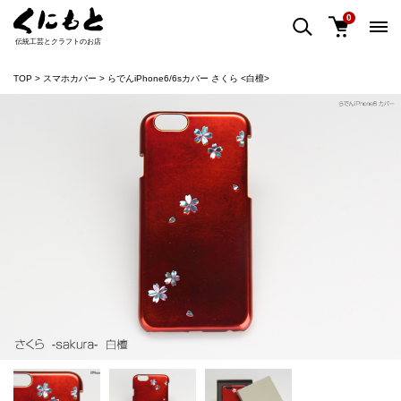
0
伝統工芸とクラフトのお店
TOP
スマホカバー
らでんiPhone6/6sカバー さくら <白檀>