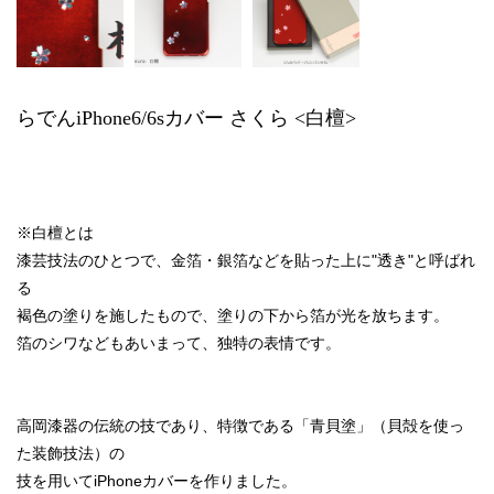
らでんiPhone6/6sカバー さくら <白檀>
※白檀とは
漆芸技法のひとつで、金箔・銀箔などを貼った上に"透き"と呼ばれ
る
褐色の塗りを施したもので、塗りの下から箔が光を放ちます。
箔のシワなどもあいまって、独特の表情です。
高岡漆器の伝統の技であり、特徴である「青貝塗」（貝殻を使っ
た装飾技法）の
技を用いてiPhoneカバーを作りました。