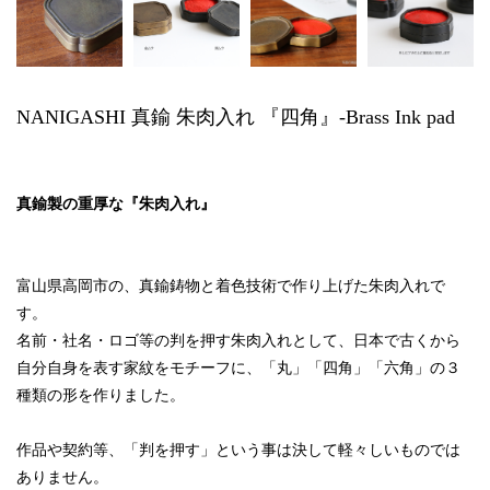
NANIGASHI 真鍮 朱肉入れ 『四角』-Brass Ink pad
真鍮製の重厚な『朱肉入れ』
富山県高岡市の、真鍮鋳物と着色技術で作り上げた朱肉入れで
す。
名前・社名・ロゴ等の判を押す朱肉入れとして、日本で古くから
自分自身を表す家紋をモチーフに、「丸」「四角」「六角」の３
種類の形を作りました。
作品や契約等、「判を押す」という事は決して軽々しいものでは
ありません。