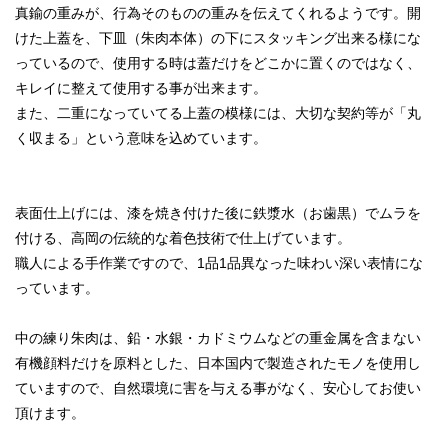
真鍮の重みが、行為そのものの重みを伝えてくれるようです。開
けた上蓋を、下皿（朱肉本体）の下にスタッキング出来る様にな
っているので、使用する時は蓋だけをどこかに置くのではなく、
キレイに整えて使用する事が出来ます。
また、二重になっていてる上蓋の模様には、大切な契約等が「丸
く収まる」という意味を込めています。
表面仕上げには、漆を焼き付けた後に鉄漿水（お歯黒）でムラを
付ける、高岡の伝統的な着色技術で仕上げています。
職人による手作業ですので、1品1品異なった味わい深い表情にな
っています。
中の練り朱肉は、鉛・水銀・カドミウムなどの重金属を含まない
有機顔料だけを原料とした、日本国内で製造されたモノを使用し
ていますので、自然環境に害を与える事がなく、安心してお使い
頂けます。