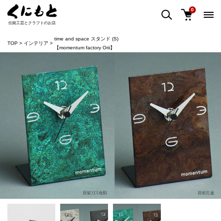
0
伝統工芸とクラフトのお店
time and space スタンド (S)
TOP
インテリア
【momentum factory Orii】