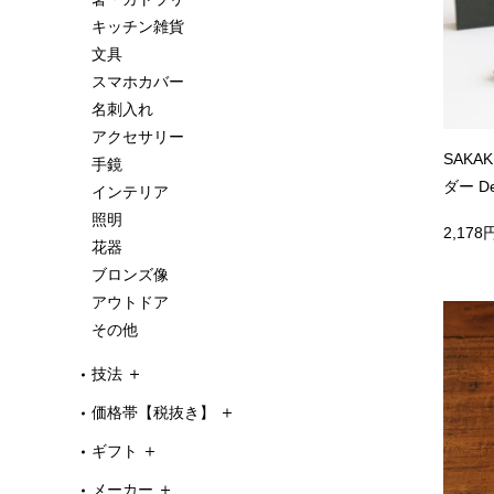
キッチン雑貨
文具
スマホカバー
名刺入れ
アクセサリー
SAKA
手鏡
ダー Des
インテリア
照明
2,178
花器
ブロンズ像
アウトドア
その他
技法
価格帯【税抜き】
ギフト
メーカー