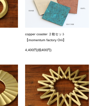
copper coaster ２枚セット
【momentum factory Orii】
4,400円(税400円)