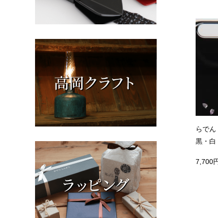
らでん i
黒・白
7,700