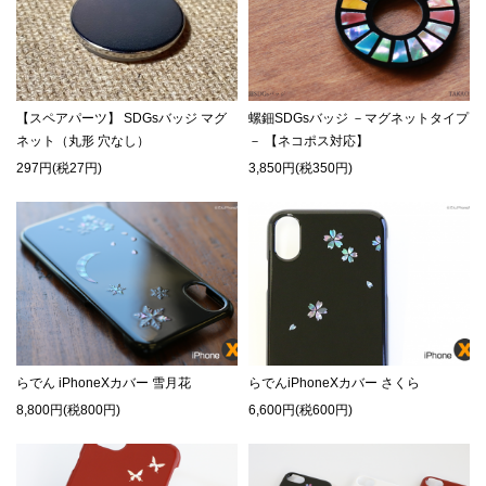
【スペアパーツ】 SDGsバッジ マグ
螺鈿SDGsバッジ －マグネットタイプ
ネット（丸形 穴なし）
－ 【ネコポス対応】
297円(税27円)
3,850円(税350円)
らでん iPhoneXカバー 雪月花
らでんiPhoneXカバー さくら
8,800円(税800円)
6,600円(税600円)