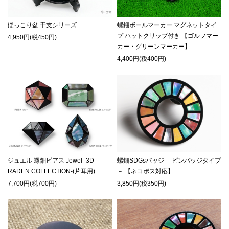
ほっこり盆 干支シリーズ
螺鈿ボールマーカー マグネットタイ
プ ハットクリップ付き 【ゴルフマー
4,950円(税450円)
カー・グリーンマーカー】
4,400円(税400円)
ジュエル 螺鈿ピアス Jewel -3D
螺鈿SDGsバッジ －ピンバッジタイプ
RADEN COLLECTION-(片耳用)
－ 【ネコポス対応】
7,700円(税700円)
3,850円(税350円)