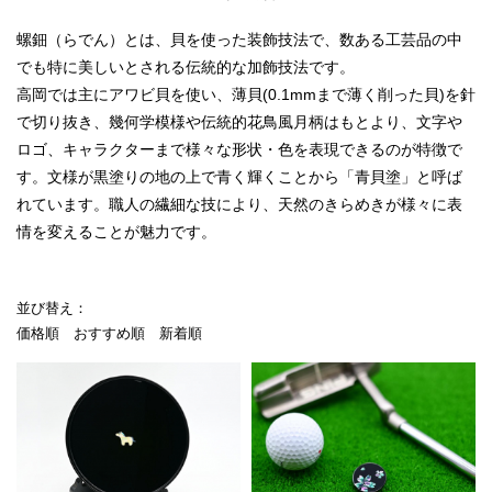
螺鈿（らでん）とは、貝を使った装飾技法で、数ある工芸品の中
でも特に美しいとされる伝統的な加飾技法です。
高岡では主にアワビ貝を使い、薄貝(0.1mmまで薄く削った貝)を針
で切り抜き、幾何学模様や伝統的花鳥風月柄はもとより、文字や
ロゴ、キャラクターまで様々な形状・色を表現できるのが特徴で
す。文様が黒塗りの地の上で青く輝くことから「青貝塗」と呼ば
れています。職人の繊細な技により、天然のきらめきが様々に表
情を変えることが魅力です。
並び替え：
価格順
おすすめ順
新着順