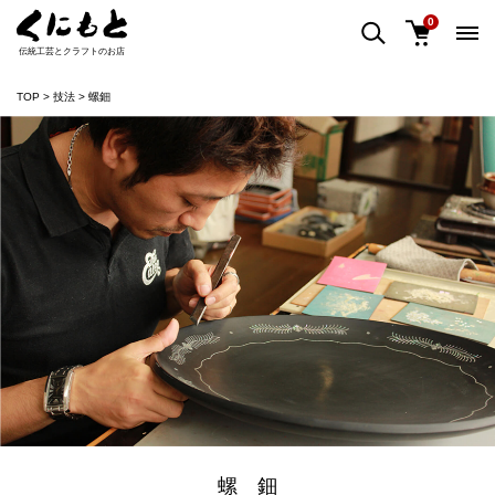
0
伝統工芸とクラフトのお店
TOP
技法
螺鈿
螺 鈿